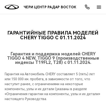
ЧЕРИ ЦЕНТР РАДАР ВОСТОК
ГАРАНТИЙНЫЕ ПРАВИЛА МОДЕЛЕЙ
ОНЛАЙН СЕРВИСЫ
ПОКУПАТЕЛЯМ
ВЛАДЕЛЬЦАМ
О КОМПАНИИ
МИР CHERY
МОДЕЛИ
АКЦИИ
CHERY TIGGO С 01.11.2024
ВЫБОР И ПОКУПКА
СЕРВИС
АКСЕССУАРЫ
ВЫГОДЫ И АКЦИИ
ВЫБОР И ПОКУПКА
О НАС
ВСЕ МОДЕЛИ
Гарантия и поддержка моделей CHERY
TIGGO 4 NEW, TIGGO 9 (производственные
КРЕДИТ И СТРАХОВАНИЕ
ЗАПЧАСТИ И АКСЕССУАРЫ
О БРЕНДЕ
КРЕДИТ
МЫ В СОЦСЕТЯХ
индексы T19FL2, T28) с 01.11.2024.
КРОССОВЕРЫ
ПОДДЕРЖКА
CHERY В СОЦСЕТЯХ
Гарантия на Автомобиль CHERY составляет 5 (пять) лет
СЕДАНЫ
или 150 000 км. пробега, в зависимости от того, что
CHERY CONNECT
ЛЮДИ CHERY
наступит ранее, с ограничениями на некоторые
компоненты, узлы и их детали (указаны в разделе
НОВИНКИ
«Ограничения гарантии на компоненты, узлы и их детали»
БЛАГОТВОРИТЕЛЬНОСТЬ
настоящего Руководства.