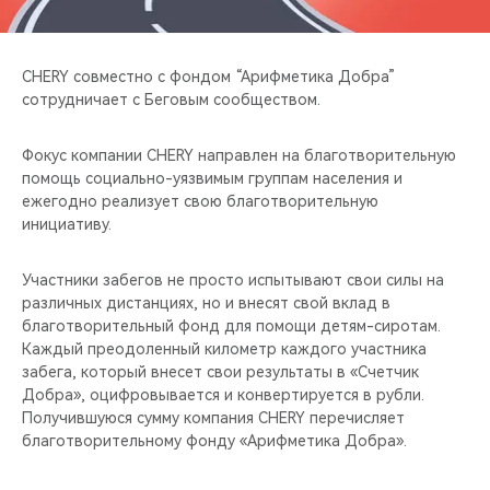
CHERY REMOTE
CHERY И СПОРТ
CHERY совместно с фондом “Арифметика Добра”
сотрудничает с Беговым сообществом.
НАШИ МЕРОПРИЯТИЯ
Фокус компании CHERY направлен на благотворительную
ВИДЕООБЗОРЫ
помощь социально-уязвимым группам населения и
ежегодно реализует свою благотворительную
инициативу.
CHERY ДЛЯ ДЕТЕЙ
Участники забегов не просто испытывают свои силы на
различных дистанциях, но и внесят свой вклад в
благотворительный фонд для помощи детям-сиротам.
Каждый преодоленный километр каждого участника
забега, который внесет свои результаты в «Счетчик
Добра», оцифровывается и конвертируется в рубли.
Получившуюся сумму компания CHERY перечисляет
благотворительному фонду «Арифметика Добра».