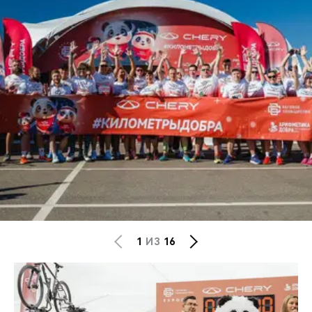
1
ИЗ
16