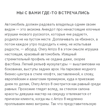
МЫ С ВАМИ ГДЕ-ТО ВСТРЕЧАЛИСЬ
Автомобиль должен радовать владельца одним своим
видом — это аксиома. Анекдот про ненастоящие елочные
игрушки «нового русского», которые «не радуют»,
родился не на пустом месте. Доплачивать за «бизнес», а
потом каждое утро подходить к нему, не испытывая
радости, — абсурд. Chery Arrizo 8 в этом смысле игрушка
настоящая, красивый автомобиль. Изящный
стремительный профиль не седана даже, скорее
фастбэка. Легкий рельеф мускулатуры — выштамповки на
боковинах, выступы задних арок. На парковке модного
бизнес-центра в стиле «лофт», заставленной, к слову,
европейским и азиатским премиумом, куда я приезжаю
днем по делам, Chery Arrizo 8 смотрится как равный среди
равных. Прохожие глядят вслед, за стеклом салона
красоты девушка-мастер на секунду отвлекается от
прически клиента, когда мы с Arrizo 8 медленно
проплываем мимо витрины. Так что представительскую