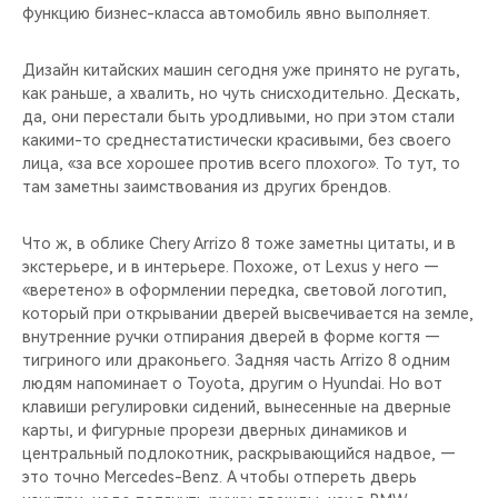
функцию бизнес-класса автомобиль явно выполняет.
Дизайн китайских машин сегодня уже принято не ругать,
как раньше, а хвалить, но чуть снисходительно. Дескать,
да, они перестали быть уродливыми, но при этом стали
какими-то среднестатистически красивыми, без своего
лица, «за все хорошее против всего плохого». То тут, то
там заметны заимствования из других брендов.
Что ж, в облике Chery Arrizo 8 тоже заметны цитаты, и в
экстерьере, и в интерьере. Похоже, от Lexus у него —
«веретено» в оформлении передка, световой логотип,
который при открывании дверей высвечивается на земле,
внутренние ручки отпирания дверей в форме когтя —
тигриного или драконьего. Задняя часть Arrizo 8 одним
людям напоминает о Toyota, другим о Hyundai. Но вот
клавиши регулировки сидений, вынесенные на дверные
карты, и фигурные прорези дверных динамиков и
центральный подлокотник, раскрывающийся надвое, —
это точно Mercedes-Benz. А чтобы отпереть дверь