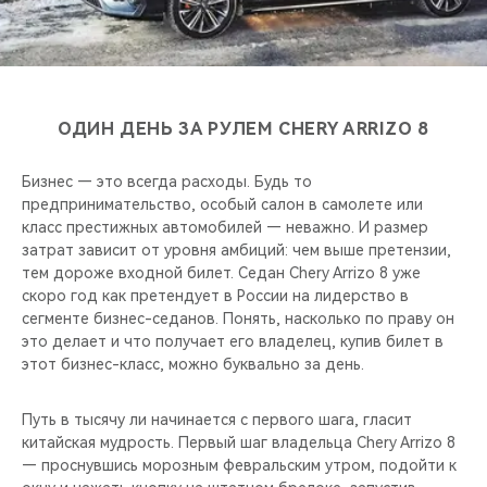
CHERY REMOTE
CHERY И СПОРТ
НАШИ МЕРОПРИЯТИЯ
ОДИН ДЕНЬ ЗА РУЛЕМ CHERY ARRIZO 8
ВИДЕООБЗОРЫ
Бизнес — это всегда расходы. Будь то
предпринимательство, особый салон в самолете или
CHERY ДЛЯ ДЕТЕЙ
класс престижных автомобилей — неважно. И размер
затрат зависит от уровня амбиций: чем выше претензии,
тем дороже входной билет. Седан Chery Arrizo 8 уже
скоро год как претендует в России на лидерство в
сегменте бизнес-седанов. Понять, насколько по праву он
это делает и что получает его владелец, купив билет в
этот бизнес-класс, можно буквально за день.
Путь в тысячу ли начинается с первого шага, гласит
китайская мудрость. Первый шаг владельца Chery Arrizo 8
— проснувшись морозным февральским утром, подойти к