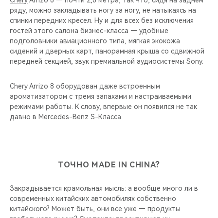
Chery
Arrizo 8 — почти 2,8 метра, так что, сидя на заднем
ряду, можно закладывать ногу за ногу, не натыкаясь на
спинки передних кресел. Ну и для всех без исключения
гостей этого салона бизнес-класса — удобные
подголовники авиационного типа, мягкая экокожа
сидений и дверных карт, панорамная крыша со сдвижной
передней секцией, звук премиальной аудиосистемы Sony.
Chery Arrizo 8 оборудован даже встроенным
ароматизатором с тремя запахами и настраиваемыми
режимами работы. К слову, впервые он появился не так
давно в Mercedes-Benz S-Класса.
ТОЧНО MADE IN CHINA?
Закрадывается крамольная мысль: а вообще много ли в
современных китайских автомобилях собственно
китайского? Может быть, они все уже — продукты