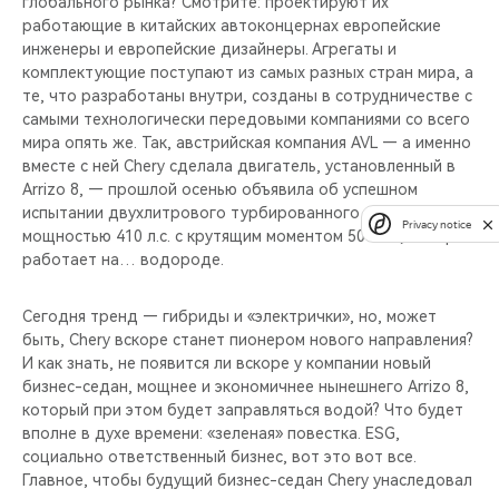
глобального рынка? Смотрите: проектируют их
работающие в китайских автоконцернах европейские
инженеры и европейские дизайнеры. Агрегаты и
комплектующие поступают из самых разных стран мира, а
те, что разработаны внутри, созданы в сотрудничестве с
самыми технологически передовыми компаниями со всего
мира опять же. Так, австрийская компания AVL — а именно
вместе с ней Chery сделала двигатель, установленный в
Arrizo 8, — прошлой осенью объявила об успешном
испытании двухлитрового турбированного мотора
Privacy notice
мощностью 410 л.с. с крутящим моментом 500 Нм, который
работает на… водороде.
Сегодня тренд — гибриды и «электрички», но, может
быть, Chery вскоре станет пионером нового направления?
И как знать, не появится ли вскоре у компании новый
бизнес-седан, мощнее и экономичнее нынешнего Arrizo 8,
который при этом будет заправляться водой? Что будет
вполне в духе времени: «зеленая» повестка. ESG,
социально ответственный бизнес, вот это вот все.
Главное, чтобы будущий бизнес-седан Chery унаследовал