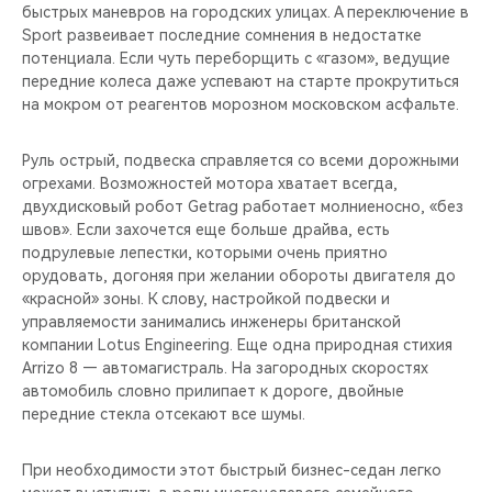
быстрых маневров на городских улицах. А переключение в
Sport развеивает последние сомнения в недостатке
потенциала. Если чуть переборщить с «газом», ведущие
передние колеса даже успевают на старте прокрутиться
на мокром от реагентов морозном московском асфальте.
Руль острый, подвеска справляется со всеми дорожными
огрехами. Возможностей мотора хватает всегда,
двухдисковый робот Getrag работает молниеносно, «без
швов». Если захочется еще больше драйва, есть
подрулевые лепестки, которыми очень приятно
орудовать, догоняя при желании обороты двигателя до
«красной» зоны. К слову, настройкой подвески и
управляемости занимались инженеры британской
компании Lotus Engineering. Еще одна природная стихия
Arrizo 8 — автомагистраль. На загородных скоростях
автомобиль словно прилипает к дороге, двойные
передние стекла отсекают все шумы.
При необходимости этот быстрый бизнес-седан легко