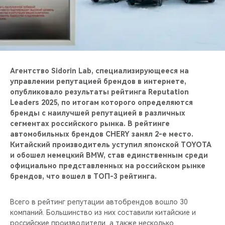
CHERY REMOTE
CHERY И СПОРТ
НАШИ МЕРОПРИЯТИЯ
Агентство Sidorin Lab, специализирующееся на
ВИДЕООБЗОРЫ
управлении репутацией брендов в интернете,
опубликовало результаты рейтинга Reputation
Leaders 2025, по итогам которого определяются
CHERY ДЛЯ ДЕТЕЙ
бренды с наилучшей репутацией в различных
сегментах российского рынка. В рейтинге
автомобильных брендов CHERY занял 2-е место.
Китайский производитель уступил японской TOYOTA
и обошел немецкий BMW, став единственным среди
официально представленных на российском рынке
брендов, что вошел в ТОП-3 рейтинга.
Всего в рейтинг репутации автобрендов вошло 30
компаний. Большинство из них составили китайские и
российские производители, а также несколько