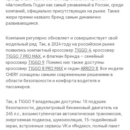
«Автомобиль Года» как самый узнаваемый в России, среди
компаний, официально присутствующих на рынке. Также
жюри премии назвало бренд самым динамично
развивающимся.
Компания регулярно обновляет и совершенствует свой
модельный ряд. Так, в 2024 году на российском рынке
появились компактный кроссовер
TIGGO 4,
кроссовер
TIGGO 7 PRO MAX
, и флагман бренда – семейный
кроссовер
TIGGO 9
. Помимо них также доступны
кроссовер
TIGGO 8 PRO MAX
и седан
ARRIZO 8
. Все модели
CHERY оснащены самыми современными решениями в
области безопасности и комфорта водителя и
пассажиров.
Так, в TIGGO 9 владельцам доступны: 10 подушек
безопасности, двухлитровый бензиновый двигатель на
245 л.с., восьмиступенчатая автоматическая трансмиссия,
энергоемкая подвеска, шумоизоляция, 15-тидюймовый
экран, встроенные сервисы VK и «Яндекс», полный пакет