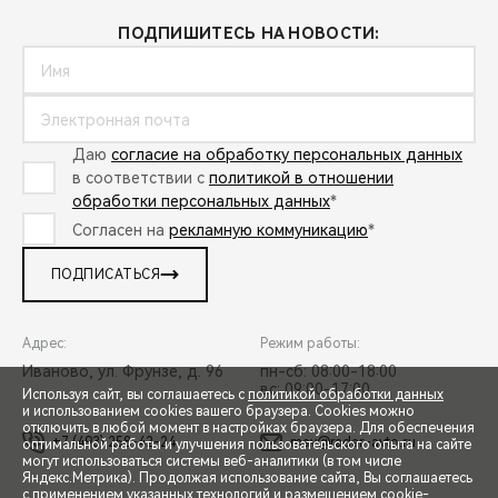
ПОДПИШИТЕСЬ НА НОВОСТИ:
Даю
согласие на обработку персональных данных
в соответствии с
политикой в отношении
обработки персональных данных
*
Согласен на
рекламную коммуникацию
*
ПОДПИСАТЬСЯ
Адрес:
Режим работы:
Иваново, ул. Фрунзе, д. 96
пн-сб: 08:00-18:00
вс: 09:00-17:00
Используя сайт, вы соглашаетесь с
политикой обработки данных
и использованием cookies вашего браузера. Cookies можно
отключить в любой момент в настройках браузера. Для обеспечения
+7 (493) 258-42-24
mav@radar-avto.ru
оптимальной работы и улучшения пользовательского опыта на сайте
могут использоваться системы веб-аналитики (в том числе
СПЕЦПРЕДЛОЖЕНИЯ
Яндекс.Метрика). Продолжая использование сайта, Вы соглашаетесь
с применением указанных технологий и размещением cookie-