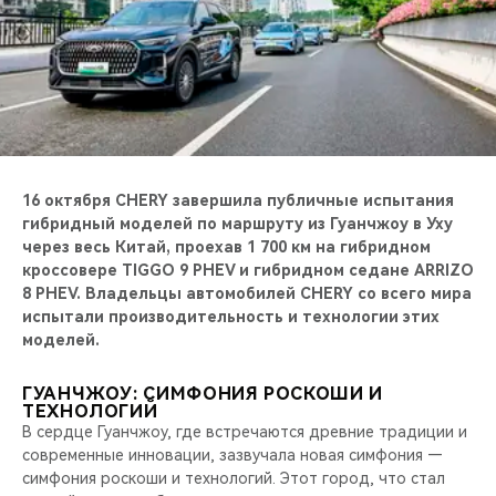
CHERY REMOTE
CHERY И СПОРТ
НАШИ МЕРОПРИЯТИЯ
ВИДЕООБЗОРЫ
16 октября CHERY завершила публичные испытания
гибридный моделей по маршруту из Гуанчжоу в Уху
CHERY ДЛЯ ДЕТЕЙ
через весь Китай, проехав 1 700 км на гибридном
кроссовере
TIGGO 9 PHEV и гибридном седане ARRIZO
8 PHEV. Владельцы автомобилей CHERY со всего мира
испытали производительность и технологии этих
моделей.
ГУАНЧЖОУ: СИМФОНИЯ РОСКОШИ И
ТЕХНОЛОГИЙ
В сердце Гуанчжоу, где встречаются древние традиции и
современные инновации, зазвучала новая симфония —
симфония роскоши и технологий. Этот город, что стал