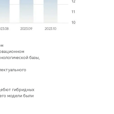
ом
новационном
хнологической базы,
лектуального
 дебют гибридных
 чего модели были