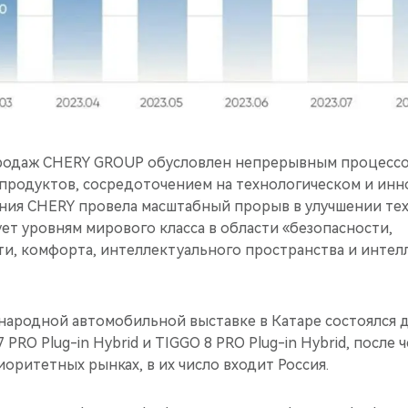
родаж CHERY GROUP обусловлен непрерывным процесс
продуктов, сосредоточением на технологическом и ин
ания CHERY провела масштабный прорыв в улучшении те
ет уровням мирового класса в области «безопасности,
и, комфорта, интеллектуального пространства и интел
народной автомобильной выставке в Катаре состоялся
PRO Plug-in Hybrid и TIGGO 8 PRO Plug-in Hybrid, после
оритетных рынках, в их число входит Россия.