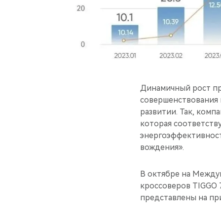
Динамичный рост п
совершенствования 
развитии. Так, комп
которая соответству
энергоэффективност
вождения».
В октябре на Между
кроссоверов TIGGO 7 
представлены на при