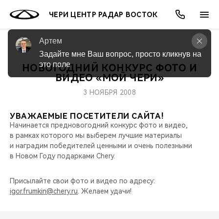
ЧЕРИ ЦЕНТР РАДАР ВОСТОК
Артем
Задайте мне Ваш вопрос, просто кликнув на 
это поле
НОВОГОДНИЙ КОНКУРС ФОТО И
ОНЛАЙН СЕРВИСЫ
ПОКУПАТЕЛЯМ
ВЛАДЕЛЬЦАМ
О КОМПАНИИ
МИР CHERY
МОДЕЛИ
АКЦИИ
ВИДЕО «МОЙ ЧЕРИ»
3 НОЯБРЯ 2008
ВЫБОР И ПОКУПКА
СЕРВИС
АКСЕССУАРЫ
ВЫГОДЫ И АКЦИИ
ВЫБОР И ПОКУПКА
О НАС
ВСЕ МОДЕЛИ
УВАЖАЕМЫЕ ПОСЕТИТЕЛИ САЙТА!
КРЕДИТ И СТРАХОВАНИЕ
ЗАПЧАСТИ И АКСЕССУАРЫ
О БРЕНДЕ
КРЕДИТ
МЫ В СОЦСЕТЯХ
Начинается предновогодний конкурс фото и видео,
КРОССОВЕРЫ
в рамках которого мы выберем лучшие материалы
ПОДДЕРЖКА
CHERY В СОЦСЕТЯХ
и наградим победителей ценными и очень полезными
в Новом Году подарками Chery.
СЕДАНЫ
CHERY CONNECT
ЛЮДИ CHERY
Присылайте свои фото и видео по адресу:
НОВИНКИ
igor.frumkin@chery.ru
. Желаем удачи!
БЛАГОТВОРИТЕЛЬНОСТЬ