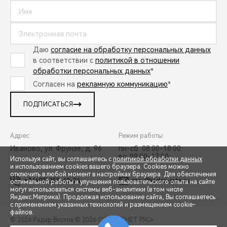
Даю
согласие на обработку персональных данных
в соответствии с
политикой в отношении
обработки персональных данных
*
Согласен на
рекламную коммуникацию
*
ПОДПИСАТЬСЯ
Адрес:
Режим работы:
Иваново, ул. Фрунзе, д. 96
пн-сб: 08:00-18:00
вс: 09:00-17:00
Используя сайт, вы соглашаетесь с
политикой обработки данных
и использованием cookies вашего браузера. Cookies можно
отключить в любой момент в настройках браузера. Для обеспечения
+7 (493) 258-42-24
mav@radar-avto.ru
оптимальной работы и улучшения пользовательского опыта на сайте
могут использоваться системы веб-аналитики (в том числе
СПЕЦПРЕДЛОЖЕНИЯ
Яндекс.Метрика). Продолжая использование сайта, Вы соглашаетесь
с применением указанных технологий и размещением cookie-
файлов.
© 2026 Радар Восток
© 2026 ООО «ТЕНЕТ РУС»
ЗАПИСЬ НА ТЕСТ-ДРАЙВ