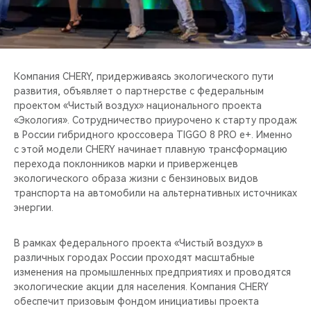
CHERY REMOTE
CHERY И СПОРТ
НАШИ МЕРОПРИЯТИЯ
Компания CHERY, придерживаясь экологического пути
развития, объявляет о партнерстве c федеральным
проектом «Чистый воздух» национального проекта
ВИДЕООБЗОРЫ
«Экология». Сотрудничество приурочено к старту продаж
в России гибридного кроссовера TIGGO 8 PRO e+. Именно
CHERY ДЛЯ ДЕТЕЙ
с этой модели CHERY начинает плавную трансформацию
перехода поклонников марки и приверженцев
экологического образа жизни с бензиновых видов
транспорта на автомобили на альтернативных источниках
энергии.
В рамках федерального проекта «Чистый воздух» в
различных городах России проходят масштабные
изменения на промышленных предприятиях и проводятся
экологические акции для населения. Компания CHERY
обеспечит призовым фондом инициативы проекта