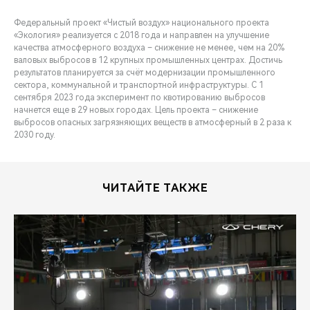
Федеральный проект «Чистый воздух» национального проекта
«Экология» реализуется с 2018 года и направлен на улучшение
качества атмосферного воздуха – снижение не менее, чем на 20%
валовых выбросов в 12 крупных промышленных центрах. Достичь
результатов планируется за счёт модернизации промышленного
сектора, коммунальной и транспортной инфраструктуры. С 1
сентября 2023 года эксперимент по квотированию выбросов
начнется еще в 29 новых городах. Цель проекта – снижение
выбросов опасных загрязняющих веществ в атмосферный в 2 раза к
2030 году.
ЧИТАЙТЕ ТАКЖЕ