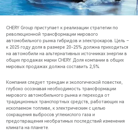
CHERY REMOTE
CHERY И СПОРТ
CHERY Group приступает к реализации стратегии по
НАШИ МЕРОПРИЯТИЯ
революционной трансформации мирового
автомобильного рынка гибридов и электрокаров. Цель –
к 2025 году доля в размере 20-25% должна приходиться
ВИДЕООБЗОРЫ
на автомобили на альтернативных источниках энергии в
общих продажах марки CHERY. Доля компании в общих
CHERY ДЛЯ ДЕТЕЙ
мировых продажах должна составить 2,5%.
Компания следует трендам и экологической повестке,
глубоко осознавая необходимость трансформации
мирового автомобильного рынка и перехода от
традиционных транспортных средств, работающих на
ископаемом топливе, к электрическим с целью
сокращения выбросов углекислого газа и
предотвращения необратимых последствий изменения
климата на планете.