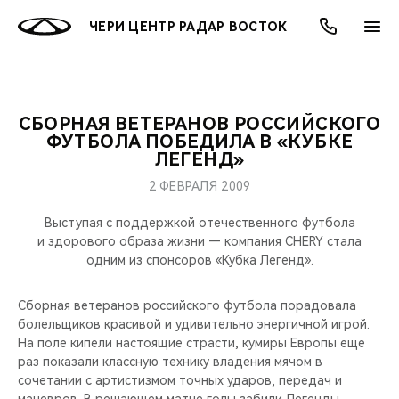
ЧЕРИ ЦЕНТР РАДАР ВОСТОК
СБОРНАЯ ВЕТЕРАНОВ РОССИЙСКОГО
ОНЛАЙН СЕРВИСЫ
ПОКУПАТЕЛЯМ
ВЛАДЕЛЬЦАМ
О КОМПАНИИ
МИР CHERY
МОДЕЛИ
АКЦИИ
ФУТБОЛА ПОБЕДИЛА В «КУБКЕ
ЛЕГЕНД»
ВЫБОР И ПОКУПКА
СЕРВИС
АКСЕССУАРЫ
ВЫГОДЫ И АКЦИИ
ВЫБОР И ПОКУПКА
О НАС
ВСЕ МОДЕЛИ
2 ФЕВРАЛЯ 2009
КРЕДИТ И СТРАХОВАНИЕ
ЗАПЧАСТИ И АКСЕССУАРЫ
О БРЕНДЕ
КРЕДИТ
МЫ В СОЦСЕТЯХ
Выступая с поддержкой отечественного футбола
КРОССОВЕРЫ
и здорового образа жизни — компания CHERY стала
одним из спонсоров «Кубка Легенд».
ПОДДЕРЖКА
CHERY В СОЦСЕТЯХ
СЕДАНЫ
Сборная ветеранов российского футбола порадовала
CHERY CONNECT
ЛЮДИ CHERY
болельщиков красивой и удивительно энергичной игрой.
НОВИНКИ
На поле кипели настоящие страсти, кумиры Европы еще
БЛАГОТВОРИТЕЛЬНОСТЬ
раз показали классную технику владения мячом в
сочетании с артистизмом точных ударов, передач и