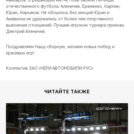
маневров. В решающем матче голы забили Легенды
CHERY REMOTE
отечественного футбола: Аленичев, Еременко, Карпин,
Юран, Кирьяков. Не обошлось без эмоций Юран и
CHERY И СПОРТ
Амависка не удержались от более чем спортивного
выяснения отношений. Лучшим игроком турнира признан
НАШИ МЕРОПРИЯТИЯ
Дмитрий Аленичев.
ВИДЕООБЗОРЫ
Поздравляем Нашу сборную, желаем новых побед и
красивых игр!
CHERY ДЛЯ ДЕТЕЙ
Коллектив ЗАО «ЧЕРИ АВТОМОБИЛИ РУС»
ЧИТАЙТЕ ТАКЖЕ