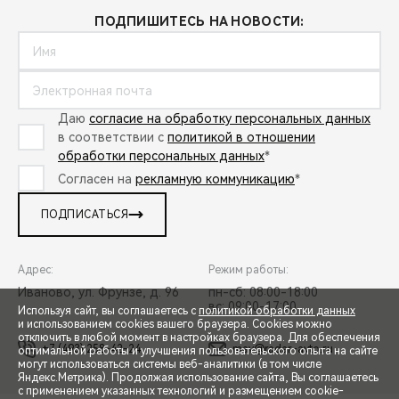
ПОДПИШИТЕСЬ НА НОВОСТИ:
Даю
согласие на обработку персональных данных
в соответствии с
политикой в отношении
обработки персональных данных
*
Согласен на
рекламную коммуникацию
*
ПОДПИСАТЬСЯ
Адрес:
Режим работы:
Иваново, ул. Фрунзе, д. 96
пн-сб: 08:00-18:00
вс: 09:00-17:00
Используя сайт, вы соглашаетесь с
политикой обработки данных
и использованием cookies вашего браузера. Cookies можно
отключить в любой момент в настройках браузера. Для обеспечения
+7 (493) 258-42-24
mav@radar-avto.ru
оптимальной работы и улучшения пользовательского опыта на сайте
могут использоваться системы веб-аналитики (в том числе
СПЕЦПРЕДЛОЖЕНИЯ
Яндекс.Метрика). Продолжая использование сайта, Вы соглашаетесь
с применением указанных технологий и размещением cookie-