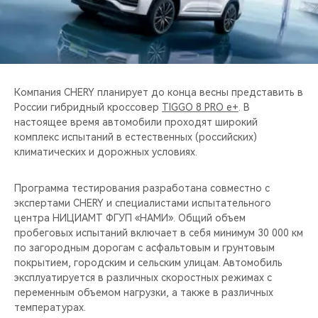
CHERY REMOTE
CHERY И СПОРТ
НАШИ МЕРОПРИЯТИЯ
Компания CHERY планирует до конца весны представить в
России гибридный кроссовер
TIGGO 8 PRO e+
. В
ВИДЕООБЗОРЫ
настоящее время автомобили проходят широкий
комплекс испытаний в естественных (российских)
CHERY ДЛЯ ДЕТЕЙ
климатических и дорожных условиях.
Программа тестирования разработана совместно c
экспертами CHERY и специалистами испытательного
центра НИЦИАМТ ФГУП «НАМИ». Общий объем
пробеговых испытаний включает в себя минимум 30 000 км
по загородным дорогам с асфальтовым и грунтовым
покрытием, городским и сельским улицам. Автомобиль
эксплуатируется в различных скоростных режимах с
переменным объемом нагрузки, а также в различных
температурах.