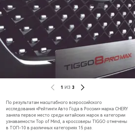
CHERY REMOTE
CHERY И СПОРТ
НАШИ МЕРОПРИЯТИЯ
ВИДЕООБЗОРЫ
CHERY ДЛЯ ДЕТЕЙ
1
ИЗ
3
По результатам масштабного всероссийского
исследования «Рейтинги Авто Года в России» марка CHERY
заняла первое место среди китайских марок в категории
узнаваемости Top of Mind, а кроссоверы TIGGO отмечены
в ТОП-10 в различных категориях 15 раз.