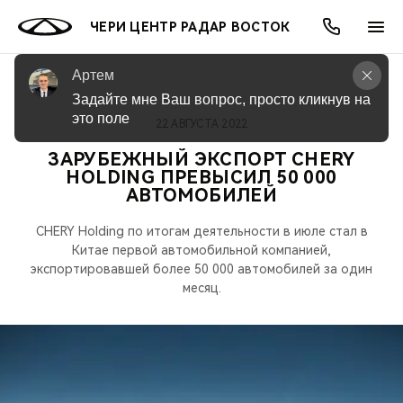
ЧЕРИ ЦЕНТР РАДАР ВОСТОК
Артем
Задайте мне Ваш вопрос, просто кликнув на 
это поле
22 АВГУСТА 2022
ОНЛАЙН СЕРВИСЫ
ПОКУПАТЕЛЯМ
ВЛАДЕЛЬЦАМ
О КОМПАНИИ
МИР CHERY
МОДЕЛИ
АКЦИИ
ЗАРУБЕЖНЫЙ ЭКСПОРТ CHERY
HOLDING ПРЕВЫСИЛ 50 000
ВЫБОР И ПОКУПКА
СЕРВИС
АКСЕССУАРЫ
ВЫГОДЫ И АКЦИИ
ВЫБОР И ПОКУПКА
О НАС
ВСЕ МОДЕЛИ
АВТОМОБИЛЕЙ
КРЕДИТ И СТРАХОВАНИЕ
ЗАПЧАСТИ И АКСЕССУАРЫ
О БРЕНДЕ
КРЕДИТ
МЫ В СОЦСЕТЯХ
CHERY Holding по итогам деятельности в июле стал в
КРОССОВЕРЫ
Китае первой автомобильной компанией,
ПОДДЕРЖКА
CHERY В СОЦСЕТЯХ
экспортировавшей более 50 000 автомобилей за один
месяц.
СЕДАНЫ
CHERY CONNECT
ЛЮДИ CHERY
НОВИНКИ
БЛАГОТВОРИТЕЛЬНОСТЬ