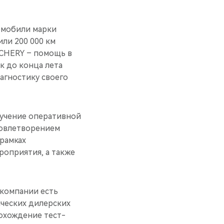
томобили марки
ли 200 000 км
«CHERY – помощь в
к до конца лета
агностику своего
лучение оперативной
довлетворением
рамках
роприятия, а также
 компании есть
ических дилерских
охождение тест-