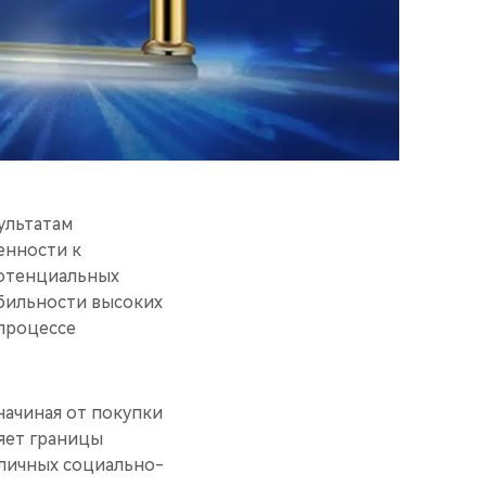
ультатам
енности к
потенциальных
абильности высоких
 процессе
начиная от покупки
яет границы
зличных социально-