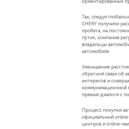
ориентированных п
Так, следуя глобаль
CHERY получили рас
пробега, на постоя
пути», компания рег
владельцы автомоби
автомобиля.
Уменьшение расстоя
обратной связи об 
интересов и соверш
коммуникационной п
прямые диалоги с по
Процесс покупки ав
официальный online-
центров и online-м