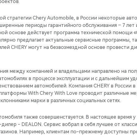
роектов.
ной стратегии Chery Automobile, в России некоторые ав
ширенные периоды гарантийного обслуживания – 7 лет и
нной основе действует программа технической помощи 
улярно предлагает актуальные сервисные программы, та
лей CHERY могут на безвозмездной основе провести ди
ния между компанией и владельцами направлено на по
автомобилях в процессе эксплуатации и с дальнейшим у
енствованием автомобилей. Компания CHERY в России в 
латформы With Chery With Love проводит различные ме
клонниками марки в различных социальных сетях.
томобиля также совершенствуется. В настоящее время у
дилер - DEALON. Сервис вобрал в себя лучшее от класс
агазинов. Например, клиентам по-прежнему доступны пр