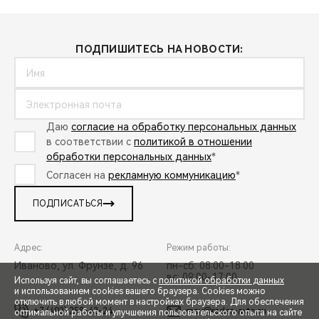
ПОДПИШИТЕСЬ НА НОВОСТИ:
Даю
согласие на обработку персональных данных
в соответствии с
политикой в отношении
обработки персональных данных
*
Согласен на
рекламную коммуникацию
*
ПОДПИСАТЬСЯ
Адрес:
Режим работы:
Иваново, ул. Фрунзе, д. 96
пн-сб: 08:00-18:00
вс: 09:00-17:00
Используя сайт, вы соглашаетесь с
политикой обработки данных
и использованием cookies вашего браузера. Cookies можно
отключить в любой момент в настройках браузера. Для обеспечения
+7 (493) 258-42-24
mav@radar-avto.ru
оптимальной работы и улучшения пользовательского опыта на сайте