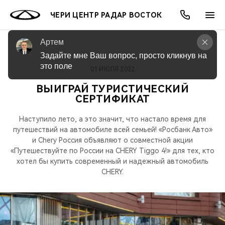
ЧЕРИ ЦЕНТР РАДАР ВОСТОК
Артем
Задайте мне Ваш вопрос, просто кликнув на 
это поле
01 ИЮЛЯ 2022
ОНЛАЙН СЕРВИСЫ
ПОКУПАТЕЛЯМ
ВЛАДЕЛЬЦАМ
О КОМПАНИИ
МИР CHERY
МОДЕЛИ
АКЦИИ
ВЫИГРАЙ ТУРИСТИЧЕСКИЙ
СЕРТИФИКАТ
ВЫБОР И ПОКУПКА
СЕРВИС
АКСЕССУАРЫ
ВЫГОДЫ И АКЦИИ
ВЫБОР И ПОКУПКА
О НАС
ВСЕ МОДЕЛИ
Наступило лето, а это значит, что настало время для
КРЕДИТ И СТРАХОВАНИЕ
ЗАПЧАСТИ И АКСЕССУАРЫ
О БРЕНДЕ
КРЕДИТ
МЫ В СОЦСЕТЯХ
путешествий на автомобиле всей семьей! «Росбанк Авто»
КРОССОВЕРЫ
и Chery Россия объявляют о совместной акции
ПОДДЕРЖКА
CHERY В СОЦСЕТЯХ
«Путешествуйте по России на CHERY Tiggo 4!» для тех, кто
хотел бы купить современный и надежный автомобиль
СЕДАНЫ
CHERY.
CHERY CONNECT
ЛЮДИ CHERY
НОВИНКИ
БЛАГОТВОРИТЕЛЬНОСТЬ