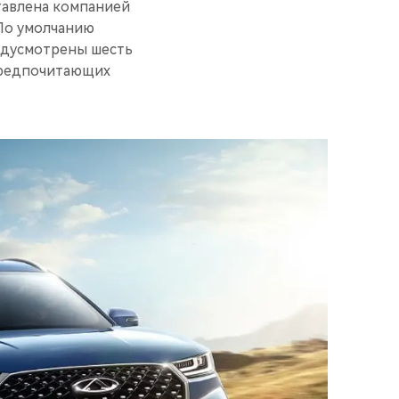
тавлена компанией
 По умолчанию
едусмотрены шесть
предпочитающих