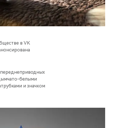
обществе в VK
анонсирована
т переднеприводных
 дымчато-белыми
трубками и значком