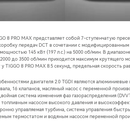
GGO 8 PRO MAX представляет собой 7-ступенчатую прес
коробку передач DCT в сочетании с модифицированным
 мощностью 145 кВт (197 л.c.) на 5000 об/мин. В диапазо
 2000 до 3500 об/мин приходится максимум крутящего мо
 у TIGGO 8 PRO MAX 8.5 секунд, предельная скорость рав
бенностями двигателя 2.0 TGDI являются алюминиевые 
вала, 16 клапанов, масляный насос с переменной произ
войная система изменения фаз газораспределения (DVVT
 топливным насосом высокого давления и высокоэффе
тронно управляемая турбина, система управления быстр
емым термостатом и водяным насосом переменной прои