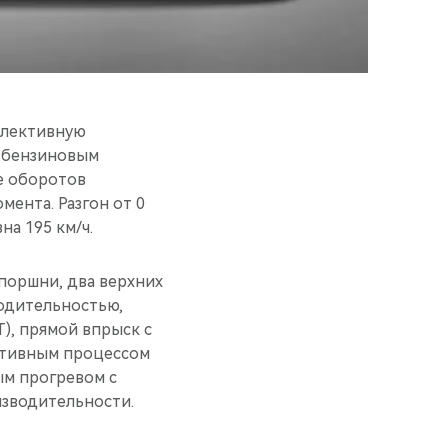
елективную
 бензиновым
не оборотов
мента. Разгон от 0
на 195 км/ч.
поршни, два верхних
водительностью,
), прямой впрыск с
ктивным процессом
ым прогревом с
зводительности.