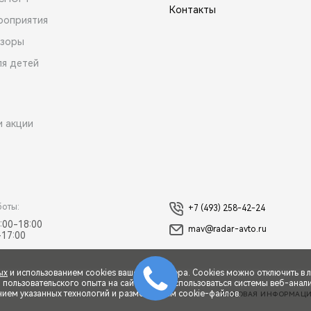
Контакты
роприятия
зоры
ля детей
и акции
боты:
+7 (493) 258-42-24
:00-18:00
mav@radar-avto.ru
-17:00
ых
и использованием cookies вашего браузера. Cookies можно отключить в 
ользовательского опыта на сайте могут использоваться системы веб-аналит
нием указанных технологий и размещением cookie-файлов.
ПРАВОВАЯ ИНФОРМАЦ