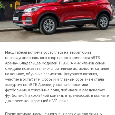
CHERY REMOTE
CHERY И СПОРТ
НАШИ МЕРОПРИЯТИЯ
ВИДЕООБЗОРЫ
Масштабная встреча состоялась на территории
CHERY ДЛЯ ДЕТЕЙ
многофункционального спортивного комплекса «ВТБ
Арена». Владельцев моделей TIGGO 4 и их членов семьи
ожидали познавательно-спортивные активности: катание
на коньках, обучение элементам фигурного катания,
участие в эстафете. Особым и главным событием стала
экскурсия по «ВТБ Арене», участники посетили
футбольные и хоккейные поля, побывали в раздевалках
футбольной и хоккейной команд, в тренерской, в комнате
для пресс-конференций и VIP-ложе.
После активно-насыщенного дня всех ожидал ужин, в