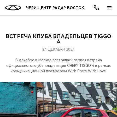
ЧЕРИ ЦЕНТР РАДАР ВОСТОК
ВСТРЕЧА КЛУБА ВЛАДЕЛЬЦЕВ TIGGO
ОНЛАЙН СЕРВИСЫ
ПОКУПАТЕЛЯМ
ВЛАДЕЛЬЦАМ
О КОМПАНИИ
МИР CHERY
МОДЕЛИ
АКЦИИ
4
24 ДЕКАБРЯ 2021
ВЫБОР И ПОКУПКА
СЕРВИС
АКСЕССУАРЫ
ВЫГОДЫ И АКЦИИ
ВЫБОР И ПОКУПКА
О НАС
ВСЕ МОДЕЛИ
В декабре в Москве состоялась первая встреча
КРЕДИТ И СТРАХОВАНИЕ
ЗАПЧАСТИ И АКСЕССУАРЫ
О БРЕНДЕ
КРЕДИТ
МЫ В СОЦСЕТЯХ
официального клуба владельцев CHERY TIGGO 4 в рамках
КРОССОВЕРЫ
коммуникационной платформы With Chery With Love.
ПОДДЕРЖКА
CHERY В СОЦСЕТЯХ
СЕДАНЫ
CHERY CONNECT
ЛЮДИ CHERY
НОВИНКИ
БЛАГОТВОРИТЕЛЬНОСТЬ