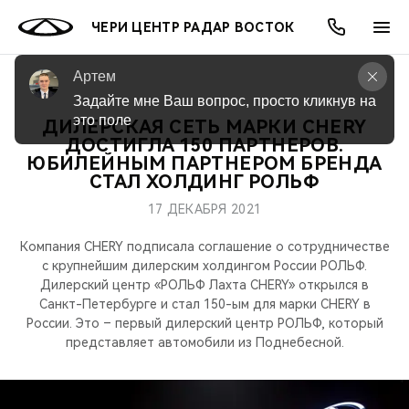
ЧЕРИ ЦЕНТР РАДАР ВОСТОК
Артем
Задайте мне Ваш вопрос, просто кликнув на 
это поле
ДИЛЕРСКАЯ СЕТЬ МАРКИ CHERY
ОНЛАЙН СЕРВИСЫ
ПОКУПАТЕЛЯМ
ВЛАДЕЛЬЦАМ
О КОМПАНИИ
МИР CHERY
МОДЕЛИ
АКЦИИ
ДОСТИГЛА 150 ПАРТНЕРОВ.
ЮБИЛЕЙНЫМ ПАРТНЕРОМ БРЕНДА
СТАЛ ХОЛДИНГ РОЛЬФ
ВЫБОР И ПОКУПКА
СЕРВИС
АКСЕССУАРЫ
ВЫГОДЫ И АКЦИИ
ВЫБОР И ПОКУПКА
О НАС
ВСЕ МОДЕЛИ
17 ДЕКАБРЯ 2021
КРЕДИТ И СТРАХОВАНИЕ
ЗАПЧАСТИ И АКСЕССУАРЫ
О БРЕНДЕ
КРЕДИТ
МЫ В СОЦСЕТЯХ
КРОССОВЕРЫ
Компания CHERY подписала соглашение о сотрудничестве
с крупнейшим дилерским холдингом России РОЛЬФ.
ПОДДЕРЖКА
CHERY В СОЦСЕТЯХ
Дилерский центр «РОЛЬФ Лахта CHERY» открылся в
СЕДАНЫ
Санкт-Петербурге и стал 150-ым для марки CHERY в
CHERY CONNECT
ЛЮДИ CHERY
России. Это – первый дилерский центр РОЛЬФ, который
представляет автомобили из Поднебесной.
НОВИНКИ
БЛАГОТВОРИТЕЛЬНОСТЬ