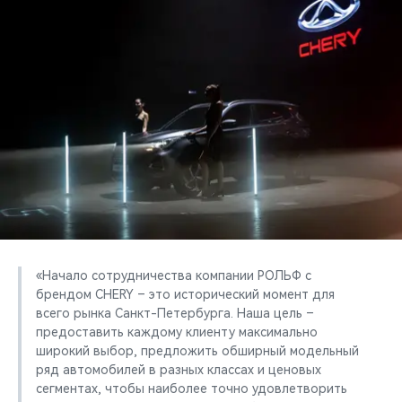
CHERY REMOTE
CHERY И СПОРТ
НАШИ МЕРОПРИЯТИЯ
ВИДЕООБЗОРЫ
CHERY ДЛЯ ДЕТЕЙ
«Начало сотрудничества компании РОЛЬФ с
брендом CHERY – это исторический момент для
всего рынка Санкт-Петербурга. Наша цель –
предоставить каждому клиенту максимально
широкий выбор, предложить обширный модельный
ряд автомобилей в разных классах и ценовых
сегментах, чтобы наиболее точно удовлетворить