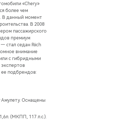
томобили «Chery»
ся более чем
е. В данный момент
роительства. В 2008
тером пассажирского
ендов премиум
— стал седан Riich
ромное внимание
били с гибридными
 экспертов
 ее подбрендов:
у Амулету. Оснащены
,6л. (МКПП, 117 л.с.).