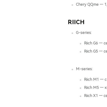
Chery QQme — 1,
RIICH
G-series:
Riich G6 — с
Riich G5 — с
M-series:
Riich М1 — с
Riich М5 — 
Riich Х1 — с