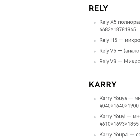
RELY
Rely X5 полнораз
4683×18781845
Rely H5 — микроа
Rely V5 — (анало
Rely V8 — Микро
KARRY
Karry Youya — мн
4040×1640×1900
Karry Youyi — мн
4610×1693×1855
Karry Youpai — 