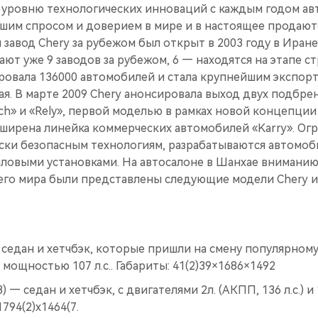
 уровню технологических инноваций с каждым годом ав
ьшим спросом и доверием в мире и в настоящее продают
й завод Chery за рубежом был открыт в 2003 году в Иран
ают уже 9 заводов за рубежом, 6 — находятся на этапе ст
ировала 136000 автомобилей и стала крупнейшим экспор
ая. В марте 2009 Chery анонсировала выход двух подбр
ich» и «Rely», первой моделью в рамках новой концепции 
сширена линейка коммерческих автомобилей «Karry». Ог
ески безопасным технологиям, разрабатываются автомо
иловыми установками. На автосалоне в Шанхае вниманию
сего мира были представлены следующие модели Chery и
— седан и хетчбэк, которые пришли на смену популярном
 мощностью 107 л.с.. Габариты: 41(2)39×1686×1492
 — седан и хетчбэк, с двигателями 2л. (АКПП, 136 л.с.) и 1
794(2)х1464(7.