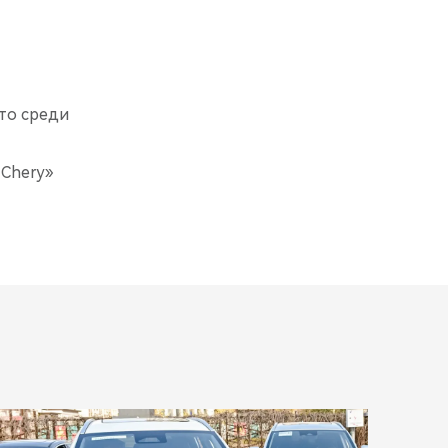
то среди
 Chery»