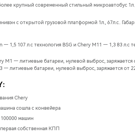
более крупный современный стильный микроавтобус 1л., 6
минивэн с открытой грузовой платформой 1л., 67л.с.. Габа
n — 1,5 107 л.с технология BSG и Chery М11 — 1,3 83 л.с 
y М1 — литиевые батареи, нулевой выброс, заряжается о
o 3 — литиевые батареи, нулевой выброс, заряжается от 220
Y:
вания Chery
машина сошла с конвейера
 100000 машин
 первая собственная КПП