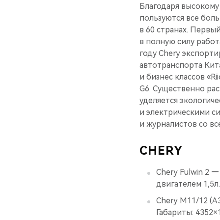
Благодаря высокому
пользуются все бол
в 60 странах. Первы
в полную силу работ
году Chery экспорт
автотранспорта Кит
и бизнес классов «Ri
G6. Существенно ра
уделяется экологич
и электрическими с
и журналистов со в
CHERY
Chery Fulwin 2 
двигателем 1,5л.
Chery M11/12 (A3)
Габариты: 4352×1