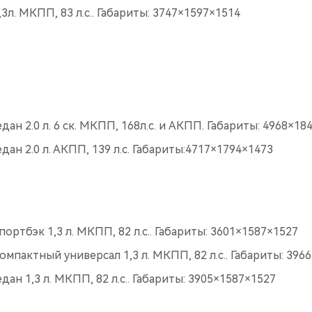
3л. МКПП, 83 л.с.. Габариты: 3747×1597×1514
едан 2.0 л. 6 ск. МКПП, 168л.с. и АКПП. Габариты: 4968×18
едан 2.0 л. АКПП, 139 л.с. Габариты:4717×1794×1473
портбэк 1,3 л. МКПП, 82 л.с.. Габариты: 3601×1587×1527
компактный универсал 1,3 л. МКПП, 82 л.с.. Габариты: 396
едан 1,3 л. МКПП, 82 л.с.. Габариты: 3905×1587×1527