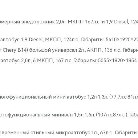
мерный внедорожник 2,0л. МКПП 167л.с. и 1,9 Diesel, 124л
втобус 1,9 Diesel, МКПП, 124л.с.. Габариты: 5410×1920×2
г Chery В14) большой универсал 2л., АКПП, 136 л.с.. Габа
автобус 2,0л, 6 МКПП, 167 л.с. Габариты: 5055×1820×1854
огофункциональный мини автобус 1,2л.1,3л. (77,7л.с.81л.с
огофункциональный минивен 1,5л.1,6л. (107л.с.87л.с.). Га
современный стильный микроавтобус 1л., 67л.с.. Габариты