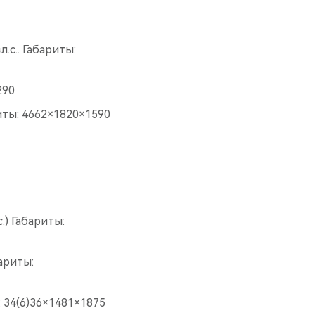
.с.. Габариты:
290
риты: 4662×1820×1590
.) Габариты:
бариты:
: 34(6)36×1481×1875