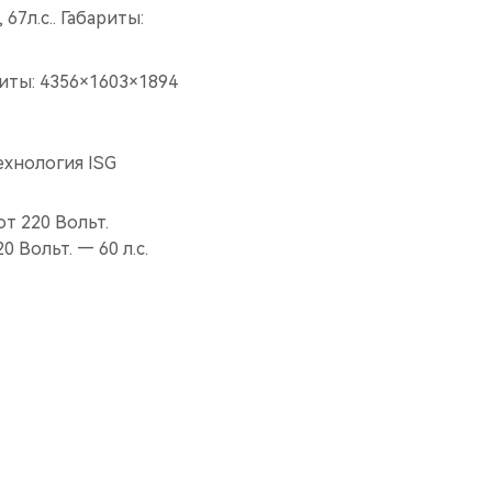
7л.с.. Габариты:
риты: 4356×1603×1894
технология ISG
т 220 Вольт.
 Вольт. — 60 л.с.