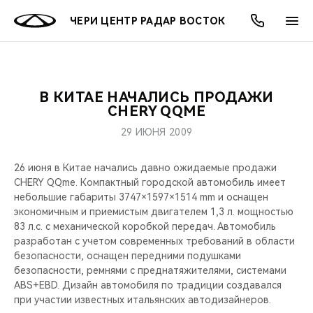
ЧЕРИ ЦЕНТР РАДАР ВОСТОК
В КИТАЕ НАЧАЛИСЬ ПРОДАЖИ
ОНЛАЙН СЕРВИСЫ
ПОКУПАТЕЛЯМ
ВЛАДЕЛЬЦАМ
О КОМПАНИИ
МИР CHERY
МОДЕЛИ
АКЦИИ
CHERY QQME
29 ИЮНЯ 2009
ВЫБОР И ПОКУПКА
СЕРВИС
АКСЕССУАРЫ
ВЫГОДЫ И АКЦИИ
ВЫБОР И ПОКУПКА
О НАС
ВСЕ МОДЕЛИ
26 июня в Китае начались давно ожидаемые продажи
КРЕДИТ И СТРАХОВАНИЕ
ЗАПЧАСТИ И АКСЕССУАРЫ
О БРЕНДЕ
КРЕДИТ
МЫ В СОЦСЕТЯХ
CHERY QQme. Компактный городской автомобиль имеет
КРОССОВЕРЫ
небольшие габариты 3747×1597×1514 mm и оснащен
ПОДДЕРЖКА
CHERY В СОЦСЕТЯХ
экономичным и приемистым двигателем 1,3 л. мощностью
СЕДАНЫ
83 л.с. с механической коробкой передач. Автомобиль
разработан с учетом современных требований в области
CHERY CONNECT
ЛЮДИ CHERY
безопасности, оснащен передними подушками
НОВИНКИ
безопасности, ремнями с преднатяжителями, системами
БЛАГОТВОРИТЕЛЬНОСТЬ
ABS+EBD. Дизайн автомобиля по традиции создавался
при участии известных итальянских автодизайнеров.