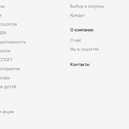
ары
Выбор и покупка
е
Кредит
соцсетях
О компании
ERY
О нас
орительность
Мы в соцсетях
emote
 СПОРТ
Контакты
роприятия
зоры
ля детей
и акции