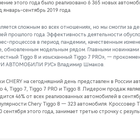
ение этого года было реализовано 6 365 новых автомобил
д январь-сентябрь 2019 года.
ляется сложным во всех отношениях, но мы смогли за де
лей прошлого года. Эффективность деятельности обусл
ес-процессов в период пандемии, качественным измен
же, обновленным модельным рядом. Главными новинками 
естный Tiggo 8 и изысканный Tiggo 7 PRO», — прокомме
РИ АВТОМОБИЛИ РУС» Владимир Шмаков.
и CHERY на сегодняшний день представлен в России а
 4, Tiggo 7, Tiggo 7 PRO и Tiggo 8. Лидером продаж явля
одится 46% от всех реализованных автомобилей в сентябр
улярности Chery Tiggo 8 — 323 автомобиля. Кроссовер T
0 сентября этого года, занимает третью строчку с резул