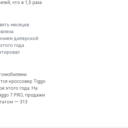
ей, что в 1,5 раза
вять месяцев
овлена
ением дилерской
этого года
нтировал
втомобилями
ется кроссовер Tiggo
е этого года. На
iggo 7 PRO, продажи
ьтатом — 313