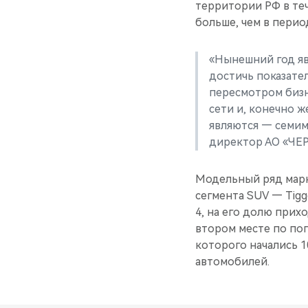
территории РФ в теч
больше, чем в перио
«Нынешний год яв
достичь показате
пересмотром бизн
сети и, конечно 
являются — семим
директор АО «ЧЕ
Модельный ряд марк
сегмента SUV — Tiggo
4, на его долю прих
втором месте по поп
которого начались 1
автомобилей.