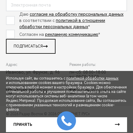
Даю
согласие на обработку персональных данных
в соответствии с
политикой в отношении
обработки персональных данных
*
Согласен на
рекламную коммуникацию
*
ПОДПИСАТЬСЯ
Адрес:
Режим работы:
Иваново, ул. Фрунзе, д. 96
пн-сб: 08:00-18:00
вс: 09:00-17:00
Используя сайт, вы соглашаетесь с
политикой обработки данных
и использованием cookies вашего браузера. Cookies можно
отключить в любой момент в настройках браузера. Для обеспечения
+7 (493) 258-42-24
mav@radar-avto.ru
оптимальной работы и улучшения пользовательского опыта на сайте
могут использоваться системы веб-аналитики (в том числе
СПЕЦПРЕДЛОЖЕНИЯ
Яндекс.Метрика). Продолжая использование сайта, Вы соглашаетесь
с применением указанных технологий и размещением cookie-
файлов.
© 2026 Радар Восток
© 2026 ООО «ТЕНЕТ РУС»
ЗАПИСЬ НА ТЕСТ-ДРАЙВ
ПРАВОВАЯ ИНФОРМАЦИЯ
КОНТАКТЫ
КЛИЕНТСКАЯ ПОДДЕРЖКА
ПРИНЯТЬ
Сделано в ПЕРКС
РАСЧЕТ КРЕДИТА