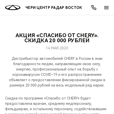
ЧЕРИ ЦЕНТР РАДАР ВОСТОК
АКЦИЯ «СПАСИБО ОТ CHERY».
ОНЛАЙН СЕРВИСЫ
ПОКУПАТЕЛЯМ
ВЛАДЕЛЬЦАМ
О КОМПАНИИ
МИР CHERY
МОДЕЛИ
АКЦИИ
СКИДКА 20 000 РУБЛЕЙ
14 МАЯ 2020
ВЫБОР И ПОКУПКА
СЕРВИС
АКСЕССУАРЫ
ВЫГОДЫ И АКЦИИ
ВЫБОР И ПОКУПКА
О НАС
ВСЕ МОДЕЛИ
Дистрибьютор автомобилей CHERY в России в знак
КРЕДИТ И СТРАХОВАНИЕ
ЗАПЧАСТИ И АКСЕССУАРЫ
О БРЕНДЕ
КРЕДИТ
МЫ В СОЦСЕТЯХ
благодарности людям, направляющим свою силу,
КРОССОВЕРЫ
энергию, профессиональный опыт на борьбу с
коронавирусом COVID-19 и его распространением
ПОДДЕРЖКА
CHERY В СОЦСЕТЯХ
объявляет о предоставлении фиксированной скидки в
СЕДАНЫ
размере 20 000 рублей на весь модельный ряд марки.
CHERY CONNECT
ЛЮДИ CHERY
НОВИНКИ
Скидка по программе «Спасибо от CHERY» будет
БЛАГОТВОРИТЕЛЬНОСТЬ
предоставлена врачам, среднему медперсоналу,
фельдшерам, и остальному персоналу, содействовавшим