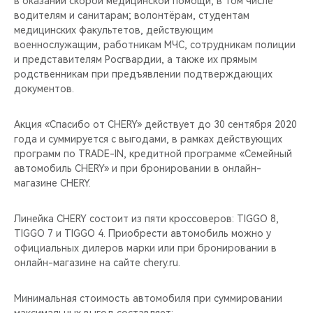
в оказании скорой медицинской помощи, в том числе
CHERY REMOTE
водителям и санитарам; волонтёрам, студентам
медицинских факультетов, действующим
CHERY И СПОРТ
военнослужащим, работникам МЧС, сотрудникам полиции
и представителям Росгвардии, а также их прямым
НАШИ МЕРОПРИЯТИЯ
родственникам при предъявлении подтверждающих
документов.
ВИДЕООБЗОРЫ
Акция «Спасибо от CHERY» действует до 30 сентября 2020
года и суммируется с выгодами, в рамках действующих
CHERY ДЛЯ ДЕТЕЙ
программ по TRADE-IN, кредитной программе «Семейный
автомобиль CHERY» и при бронировании в онлайн-
магазине CHERY.
Линейка CHERY состоит из пяти кроссоверов: TIGGO 8,
TIGGO 7 и TIGGO 4. Приобрести автомобиль можно у
официальных дилеров марки или при бронировании в
онлайн-магазине на сайте chery.ru.
Минимальная стоимость автомобиля при суммировании