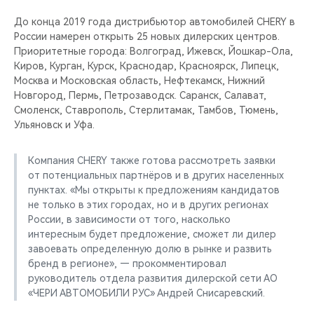
CHERY REMOTE
До конца 2019 года дистрибьютор автомобилей CHERY в
России намерен открыть 25 новых дилерских центров.
CHERY И СПОРТ
Приоритетные города: Волгоград, Ижевск, Йошкар-Ола,
Киров, Курган, Курск, Краснодар, Красноярск, Липецк,
НАШИ МЕРОПРИЯТИЯ
Москва и Московская область, Нефтекамск, Нижний
Новгород, Пермь, Петрозаводск. Саранск, Салават,
ВИДЕООБЗОРЫ
Смоленск, Ставрополь, Стерлитамак, Тамбов, Тюмень,
Ульяновск и Уфа.
CHERY ДЛЯ ДЕТЕЙ
Компания CHERY также готова рассмотреть заявки
от потенциальных партнёров и в других населенных
пунктах. «Мы открыты к предложениям кандидатов
не только в этих городах, но и в других регионах
России, в зависимости от того, насколько
интересным будет предложение, сможет ли дилер
завоевать определенную долю в рынке и развить
бренд в регионе», — прокомментировал
руководитель отдела развития дилерской сети АО
«ЧЕРИ АВТОМОБИЛИ РУС» Андрей Снисаревский.