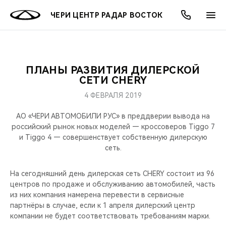
ЧЕРИ ЦЕНТР РАДАР ВОСТОК
ПЛАНЫ РАЗВИТИЯ ДИЛЕРСКОЙ
ОНЛАЙН СЕРВИСЫ
ПОКУПАТЕЛЯМ
ВЛАДЕЛЬЦАМ
О КОМПАНИИ
МИР CHERY
МОДЕЛИ
АКЦИИ
СЕТИ CHERY
4 ФЕВРАЛЯ 2019
ВЫБОР И ПОКУПКА
СЕРВИС
АКСЕССУАРЫ
ВЫГОДЫ И АКЦИИ
ВЫБОР И ПОКУПКА
О НАС
ВСЕ МОДЕЛИ
АО «ЧЕРИ АВТОМОБИЛИ РУС» в преддверии вывода на
КРЕДИТ И СТРАХОВАНИЕ
ЗАПЧАСТИ И АКСЕССУАРЫ
О БРЕНДЕ
КРЕДИТ
МЫ В СОЦСЕТЯХ
российский рынок новых моделей — кроссоверов Tiggo 7
КРОССОВЕРЫ
и Tiggo 4 — совершенствует собственную дилерскую
сеть.
ПОДДЕРЖКА
CHERY В СОЦСЕТЯХ
СЕДАНЫ
На сегодняшний день дилерская сеть CHERY состоит из 96
CHERY CONNECT
ЛЮДИ CHERY
центров по продаже и обслуживанию автомобилей, часть
НОВИНКИ
из них компания намерена перевести в сервисные
БЛАГОТВОРИТЕЛЬНОСТЬ
партнёры в случае, если к 1 апреля дилерский центр
компании не будет соответствовать требованиям марки.