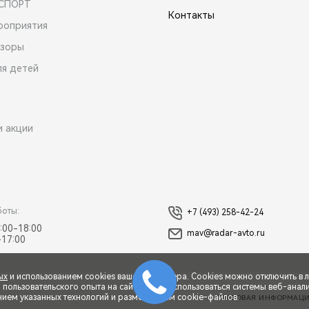
 СПОРТ
Контакты
роприятия
зоры
ля детей
и акции
боты:
+7 (493) 258-42-24
:00-18:00
mav@radar-avto.ru
-17:00
ых
и использованием cookies вашего браузера. Cookies можно отключить в 
ользовательского опыта на сайте могут использоваться системы веб-аналит
нием указанных технологий и размещением cookie-файлов.
ПРАВОВАЯ ИНФОРМАЦ