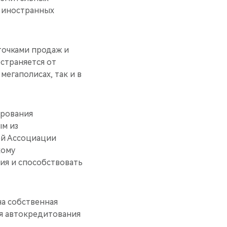
и иностранных
 точками продаж и
остраняется от
мегаполисах, так и в
ирования
м из
ей Ассоциации
кому
ия и способствовать
на собственная
ия автокредитования