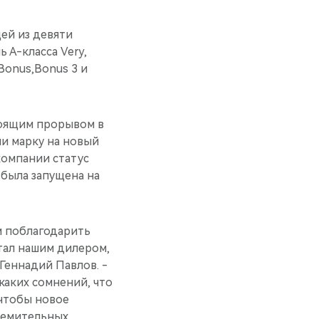
ей из девяти
 А-класса Very,
Bonus,Bonus 3 и
стоящим прорывом в
ли марку на новый
компании статус
 была запущена на
м поблагодарить
стал нашим дилером,
еннадий Павлов. -
каких сомнений, что
 чтобы новое
ремительных