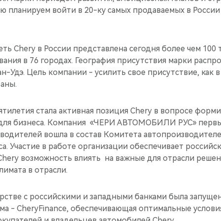
ию планируем войти в 20-ку самых продаваемых в Росси
еть Chery в России представлена сегодня более чем 100
ания в 76 городах. География присутствия марки распр
н-Удэ. Цель компании - усилить свое присутствие, как в 
аны.
ятилетия стала активная позиция Chery в вопросе форм
для бизнеса. Компания «ЧЕРИ АВТОМОБИЛИ РУС» первы
водителей вошла в состав Комитета автопроизводител
а. Участие в работе организации обеспечивает российс
Chery возможность влиять на важные для отрасли решен
лимата в отрасли.
ерстве с российскими и западными банками была запуще
ма - CheryFinance, обеспечивающая оптимальные услов
окупателей и владельцев автомобилей Chery.