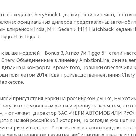
ть от седана CheryAmulet до широкой линейки, состоящ
салонах официальных дилеров представлены: автомобиль
м клиренсом Indis, М11 Sedan и M11 Hatchback, седаны 
iggo FL и Tiggo 5.
х выше моделей - Bonus 3, Arrizo 7и Tiggo 5 - стали на
Chery. Объединенные в линейку AmbitionLine, они выве
 дизайна и комфорта. Кроме того, новинки обеспечили 
дителя: летом 2014 года производственная линия Chery
Черкесске.
илей присутствия марки на российском рынке, мы хоти
Chery, кто помогал нам расти и крепнуть, всем тем, кто 
м, - отмечает директор ЗАО «ЧЕРИ АВТОМОБИЛИ РУС» Г
дата в нашей российской истории, но сегодня уже нет ни
и всерьез и надолго. У нас есть все основания для того,
для марки периодом развития, амбициозных планов и ст