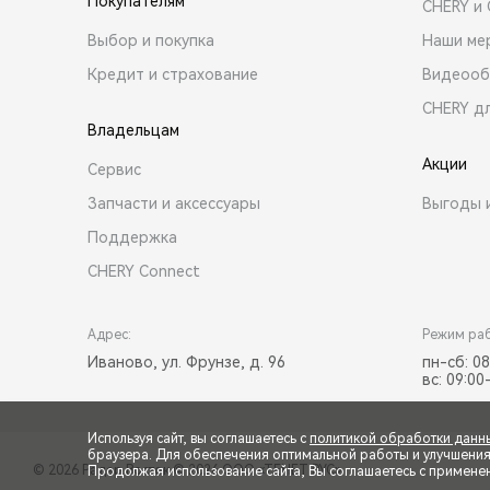
Покупателям
CHERY и
Выбор и покупка
Наши ме
Кредит и страхование
Видеооб
CHERY д
Владельцам
Акции
Сервис
Запчасти и аксессуары
Выгоды 
Поддержка
CHERY Connect
Адрес:
Режим ра
Иваново, ул. Фрунзе, д. 96
пн-сб: 08
вс: 09:00
Используя сайт, вы соглашаетесь с
политикой обработки данн
браузера. Для обеспечения оптимальной работы и улучшения п
© 2026 Радар Восток
© 2026 ООО «ТЕНЕТ РУС»
Продолжая использование сайта, Вы соглашаетесь с примене