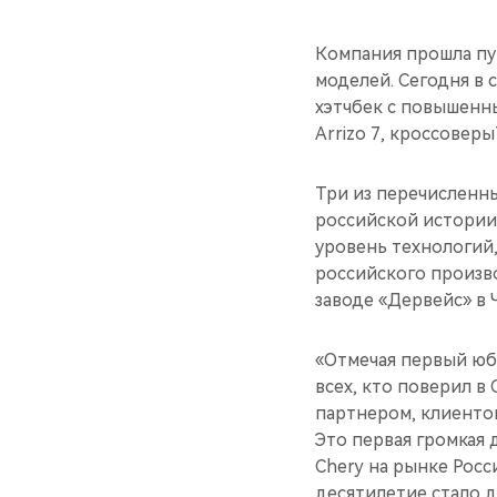
Компания прошла пу
моделей. Сегодня в 
хэтчбек с повышенны
Arrizo 7, кроссоверыT
Три из перечисленны
российской истории 
уровень технологий,
российского произво
заводе «Дервейс» в 
«Отмечая первый юб
всех, кто поверил в 
партнером, клиенто
Это первая громкая 
Chery на рынке Росси
десятилетие стало 