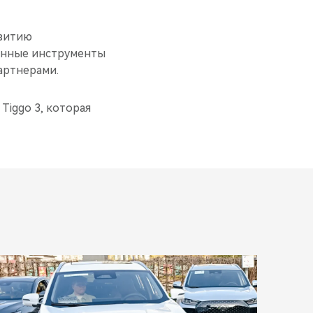
звитию
менные инструменты
артнерами.
Tiggo 3, которая