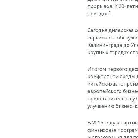
прорывов. К 20-лет
брендов”.
Сегодня дилерская с
сервисного обслужив
Калининграда до Ула
крупных городах стр
Итогом первого дес
комфортной среды 
китайскихавтопроиз
европейского бизнес
представительству 
улучшению бизнес-к
В 2015 году в партн
финансовая програм
и страхования для п