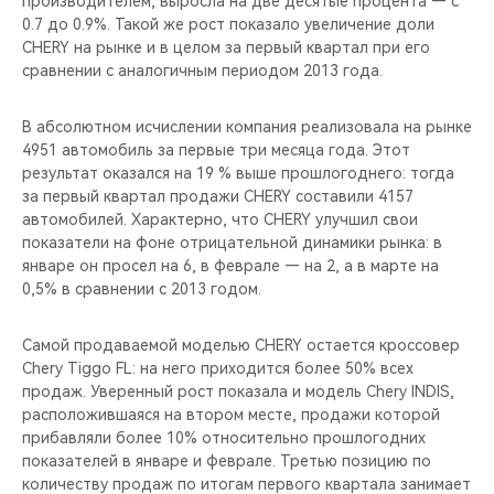
производителем, выросла на две десятые процента — с
CHERY REMOTE
0.7 до 0.9%. Такой же рост показало увеличение доли
CHERY на рынке и в целом за первый квартал при его
CHERY И СПОРТ
сравнении с аналогичным периодом 2013 года.
НАШИ МЕРОПРИЯТИЯ
В абсолютном исчислении компания реализовала на рынке
4951 автомобиль за первые три месяца года. Этот
ВИДЕООБЗОРЫ
результат оказался на 19 % выше прошлогоднего: тогда
за первый квартал продажи CHERY составили 4157
автомобилей. Характерно, что CHERY улучшил свои
CHERY ДЛЯ ДЕТЕЙ
показатели на фоне отрицательной динамики рынка: в
январе он просел на 6, в феврале — на 2, а в марте на
0,5% в сравнении с 2013 годом.
Самой продаваемой моделью CHERY остается кроссовер
Chery Tiggo FL: на него приходится более 50% всех
продаж. Уверенный рост показала и модель Chery INDIS,
расположившаяся на втором месте, продажи которой
прибавляли более 10% относительно прошлогодних
показателей в январе и феврале. Третью позицию по
количеству продаж по итогам первого квартала занимает