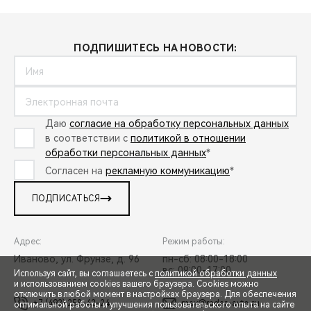
ПОДПИШИТЕСЬ НА НОВОСТИ:
Даю
согласие на обработку персональных данных
в соответствии с
политикой в отношении
обработки персональных данных
*
Согласен на
рекламную коммуникацию
*
ПОДПИСАТЬСЯ
Адрес:
Режим работы:
Иваново, ул. Фрунзе, д. 96
пн-сб: 08:00-18:00
вс: 09:00-17:00
Используя сайт, вы соглашаетесь с
политикой обработки данных
и использованием cookies вашего браузера. Cookies можно
отключить в любой момент в настройках браузера. Для обеспечения
+7 (493) 258-42-24
mav@radar-avto.ru
оптимальной работы и улучшения пользовательского опыта на сайте