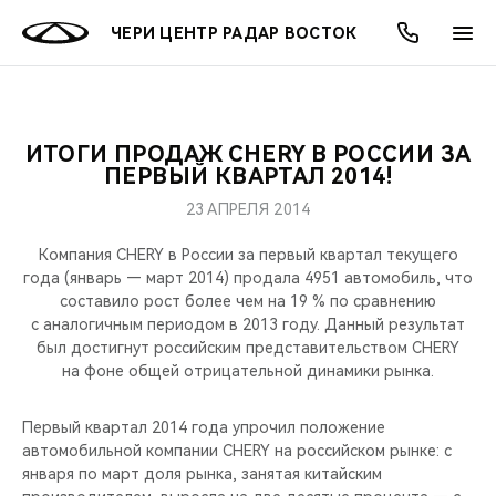
ЧЕРИ ЦЕНТР РАДАР ВОСТОК
ИТОГИ ПРОДАЖ CHERY В РОССИИ ЗА
ОНЛАЙН СЕРВИСЫ
ПОКУПАТЕЛЯМ
ВЛАДЕЛЬЦАМ
О КОМПАНИИ
МИР CHERY
МОДЕЛИ
АКЦИИ
ПЕРВЫЙ КВАРТАЛ 2014!
23 АПРЕЛЯ 2014
ВЫБОР И ПОКУПКА
СЕРВИС
АКСЕССУАРЫ
ВЫГОДЫ И АКЦИИ
ВЫБОР И ПОКУПКА
О НАС
ВСЕ МОДЕЛИ
Компания CHERY в России за первый квартал текущего
КРЕДИТ И СТРАХОВАНИЕ
ЗАПЧАСТИ И АКСЕССУАРЫ
О БРЕНДЕ
КРЕДИТ
МЫ В СОЦСЕТЯХ
года (январь — март 2014) продала 4951 автомобиль, что
КРОССОВЕРЫ
составило рост более чем на 19 % по сравнению
с аналогичным периодом в 2013 году. Данный результат
ПОДДЕРЖКА
CHERY В СОЦСЕТЯХ
был достигнут российским представительством CHERY
СЕДАНЫ
на фоне общей отрицательной динамики рынка.
CHERY CONNECT
ЛЮДИ CHERY
НОВИНКИ
Первый квартал 2014 года упрочил положение
БЛАГОТВОРИТЕЛЬНОСТЬ
автомобильной компании CHERY на российском рынке: с
января по март доля рынка, занятая китайским