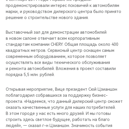
CHERY REMOTE
продемонстрировали интерес псковичей к автомобилям
марки, и руководством дилерского центра было принято
CHERY И СПОРТ
решение о строительстве нового здания.
НАШИ МЕРОПРИЯТИЯ
Выставочный зал для демонстрации автомобилей
в новом салоне отвечает всем корпоративным
стандартам компании CHERY. Общая площадь около 400
ВИДЕООБЗОРЫ
квадратных метров. Сервисный центр оснащен самым
современным оборудованием, которое позволяет
CHERY ДЛЯ ДЕТЕЙ
осуществлять все виды технического обслуживания
и ремонта автомобилей. Вложения в проект составили
порядка 5,5 млн. рублей.
Открывая мероприятие, Вице президент Сюй Цзианшэн
поблагодарил собравшихся за поддержку бизнес-
проекта. «Надеемся, что данный дилерский центр сможет
оказать качественные услуги для наших потребителей.
В этом городе у нас есть много друзей. И мы готовы
строить здесь светлое будущее, работать на благо
людей», — сказал г-н Цзианшэн. Значимость события