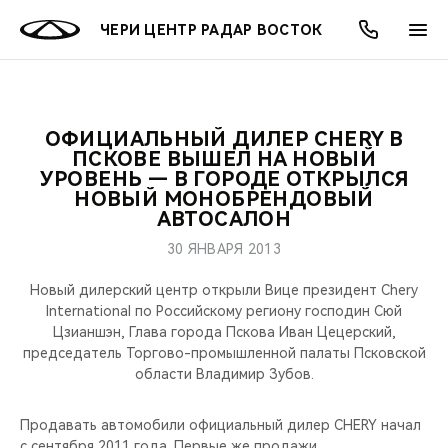
ЧЕРИ ЦЕНТР РАДАР ВОСТОК
ОФИЦИАЛЬНЫЙ ДИЛЕР CHERY В
ОНЛАЙН СЕРВИСЫ
ПОКУПАТЕЛЯМ
ВЛАДЕЛЬЦАМ
О КОМПАНИИ
МИР CHERY
МОДЕЛИ
АКЦИИ
ПСКОВЕ ВЫШЕЛ НА НОВЫЙ
УРОВЕНЬ — В ГОРОДЕ ОТКРЫЛСЯ
НОВЫЙ МОНОБРЕНДОВЫЙ
ВЫБОР И ПОКУПКА
СЕРВИС
АКСЕССУАРЫ
ВЫГОДЫ И АКЦИИ
ВЫБОР И ПОКУПКА
О НАС
ВСЕ МОДЕЛИ
АВТОСАЛОН
КРЕДИТ И СТРАХОВАНИЕ
ЗАПЧАСТИ И АКСЕССУАРЫ
О БРЕНДЕ
КРЕДИТ
МЫ В СОЦСЕТЯХ
30 ЯНВАРЯ 2013
КРОССОВЕРЫ
Новый дилерский центр открыли Вице президент Chery
ПОДДЕРЖКА
CHERY В СОЦСЕТЯХ
International по Российскому региону господин Сюй
СЕДАНЫ
Цзианшэн, Глава города Пскова Иван Цецерский,
CHERY CONNECT
ЛЮДИ CHERY
председатель Торгово-промышленной палаты Псковской
области Владимир Зубов.
НОВИНКИ
БЛАГОТВОРИТЕЛЬНОСТЬ
Продавать автомобили официальный дилер CHERY начал
с сентября 2011 года. Первые же продажи