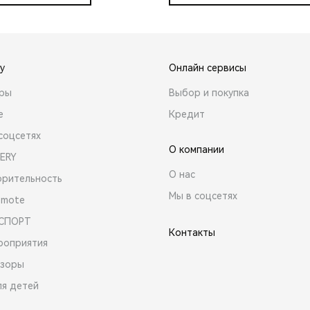
y
Онлайн сервисы
ары
Выбор и покупка
е
Кредит
соцсетях
О компании
ERY
О нас
орительность
Мы в соцсетях
emote
 СПОРТ
Контакты
роприятия
зоры
ля детей