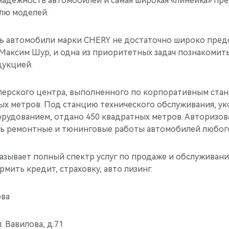
 надежность автомобилей и самая широкая «линейка» пр
лю моделей.
ь автомобили марки CHERY не достаточно широко пред
 Максим Шур, и одна из приоритетных задач познакомит
дукцией.
ерского центра, выполненного по корпоративным ста
ых метров. Под станцию технического обслуживания, у
удованием, отдано 450 квадратных метров. Авторизо
ь ремонтные и тюнинговые работы автомобилей любого
азывает полный спектр услуг по продаже и обслуживан
мить кредит, страховку, авто лизинг.
ва
. Вавилова, д.71