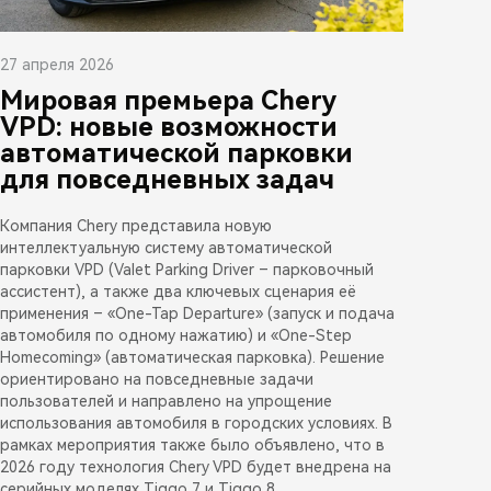
27 апреля 2026
Мировая премьера Chery
VPD: новые возможности
автоматической парковки
для повседневных задач
Компания Chery представила новую
интеллектуальную систему автоматической
парковки VPD (Valet Parking Driver – парковочный
ассистент), а также два ключевых сценария её
применения – «One-Tap Departure» (запуск и подача
автомобиля по одному нажатию) и «One-Step
Homecoming» (автоматическая парковка). Решение
ориентировано на повседневные задачи
пользователей и направлено на упрощение
использования автомобиля в городских условиях. В
рамках мероприятия также было объявлено, что в
2026 году технология Chery VPD будет внедрена на
серийных моделях Tiggo 7 и Tiggo 8.