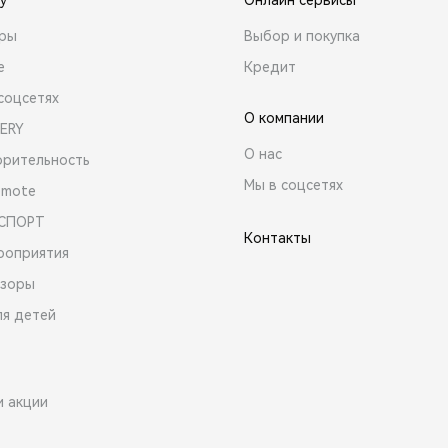
ары
Выбор и покупка
е
Кредит
соцсетях
О компании
ERY
О нас
орительность
Мы в соцсетях
emote
 СПОРТ
Контакты
роприятия
зоры
ля детей
и акции