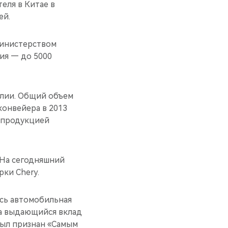
еля в Китае в
ей.
 Министерством
ия — до 5000
илии. Общий объем
онвейера в 2013
ь продукцией
. На сегодняшний
рки Chery.
ась автомобильная
а выдающийся вклад
был признан «Самым