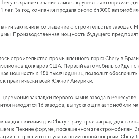
 Chery сохраняет звание самого крупного автопроизводит
1 лет. За год компания продала около 643000 автомобил
мпания заключила соглашение о строительстве завода с
рмы. Производственная мощность будущего предприят
алось строительство промышленного парка Chery в Браз
иллионов долларов США. Первый автомобиль сойдет с к
нная мощность в 150 тысяч единиц позволит обеспечит
к практически всей Южной Америки.
ь церемония закладки первого камня завода в Венесуэле
итая находятся 16 заводов, выпускающих автомобили ма
м на достижения для Chery. Сразу трех наград удостоил
шем в Пекине форуме, посвященном электромобилям. З
ации в отрасли и популяризации новой энергии, Chery 