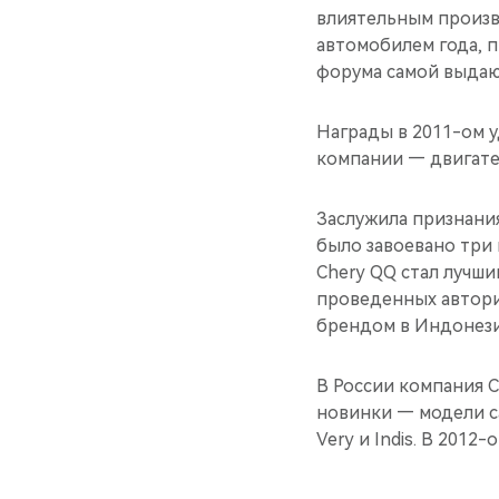
влиятельным произво
автомобилем года, п
форума самой выдаю
Награды в 2011-ом у
компании — двигател
Заслужила признани
было завоевано три 
Chery QQ стал лучши
проведенных автори
брендом в Индонези
В России компания C
новинки — модели с
Very и Indis. В 201