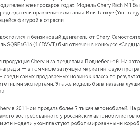
дителем электрокаров года». Модель Chery Riich M1 бы
редседатель правления компании Инь Тонкуе (Yin Tongyu
щейся фигурой в отрасли.
достоился и бензиновый двигатель от Chery. Самостоят
ь SQRE4G16 (1.6DVVT) был отмечен в конкурсе «Сердца 
я продукция Chery и за пределами Поднебесной. На авт
награды — в том числе за лучшую маркетинговую програ
м среди самых продаваемых новинок класса по результа
тетными экспертами. Эта же модель была названа лучш
и.
hery в 2011-ом продала более 7 тысяч автомобилей. На
амого востребованного у российских автомобилистов кл
2-ом эти модели укомплектуют роботизированными короб