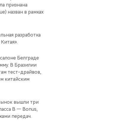
ла признана
e) назван в рамках
ельная разработка
Китая».
осалоне Белграде
мму. В Бразилии
там тест-драйвов,
им китайским
 рынок вышли три
асса B — Bonus,
ками передач.